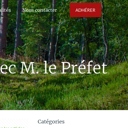
lités
Nous contacter
ADHÉRER
ec M. le Préfet
Catégories