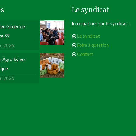
es
Le syndicat
Informations sur le syndicat :
ée Générale
va 89
Le syndicat
Foire à question
in 2026
Contact
e Agro-Sylvo-
ique
ai 2026