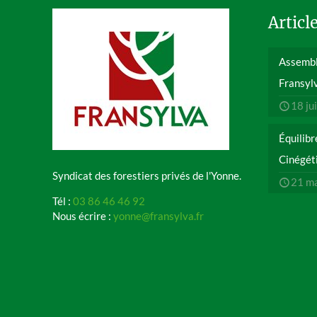
Articl
Assembl
Fransyl
18 ju
Équilibr
Cinégét
Syndicat des forestiers privés de l'Yonne.
21 m
Tél :
03 86 46 46 92
Nous écrire :
yonne@fransylva.fr