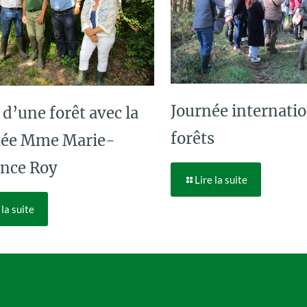
Journée internatio
 d’une forêt avec la
forêts
tée Mme Marie-
nce Roy
Lire la suite
 la suite