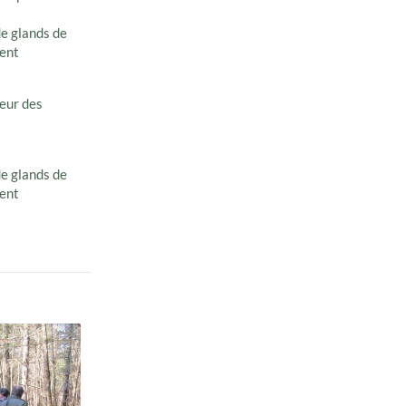
de glands de
tent
deur des
de glands de
tent