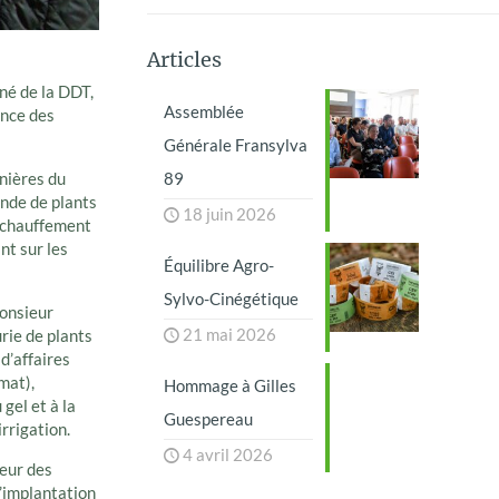
Articles
né de la DDT,
Assemblée
nce des
Générale Fransylva
89
inières du
nde de plants
18 juin 2026
réchauffement
int sur les
Équilibre Agro-
Sylvo-Cinégétique
Monsieur
21 mai 2026
rie de plants
 d’affaires
imat),
Hommage à Gilles
gel et à la
Guespereau
rrigation.
4 avril 2026
deur des
d’implantation