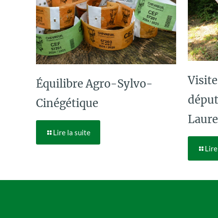
Visite
Équilibre Agro-Sylvo-
dépu
Cinégétique
Laure
Lire la suite
Lire