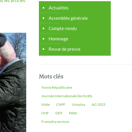
s les articles
Actualités
Assemblée générale
Compte-rendu
Hommage
Revue de presse
Mots clés
Yonne Républicaine
Journée Internationale des forêts
Visite
CNPF
Unisylva
AG 2025
ONF
DDT
Péfet
Fransylva services