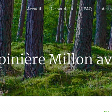
Accueil
Le syndicat
FAQ
Actua
épinière Millon av