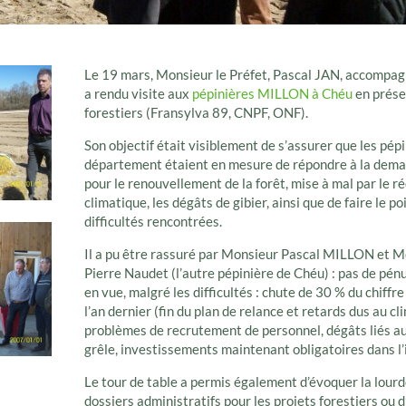
Le 19 mars, Monsieur le Préfet, Pascal JAN, accompag
a rendu visite aux
pépinières MILLON à Chéu
en prése
forestiers (Fransylva 89, CNPF, ONF).
Son objectif était visiblement de s’assurer que les pép
département étaient en mesure de répondre à la dema
pour le renouvellement de la forêt, mise à mal par le 
climatique, les dégâts de gibier, ainsi que de faire le po
difficultés rencontrées.
Il a pu être rassuré par Monsieur Pascal MILLON et 
Pierre Naudet (l’autre pépinière de Chéu) : pas de pénu
en vue, malgré les difficultés : chute de 30 % du chiffre
l’an dernier (fin du plan de relance et retards dus au cl
problèmes de recrutement de personnel, dégâts liés au 
grêle, investissements maintenant obligatoires dans l’i
Le tour de table a permis également d’évoquer la lour
dossiers administratifs pour les projets forestiers ou 