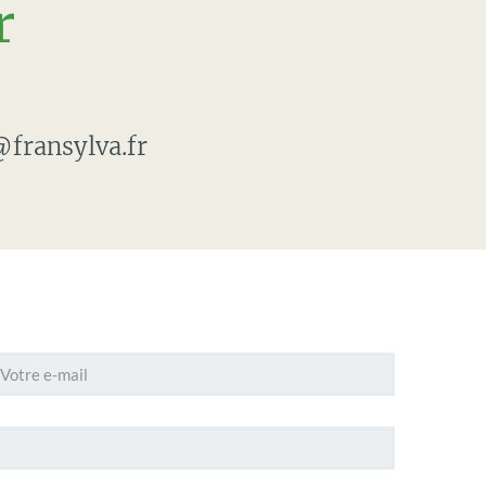
r
fransylva.fr