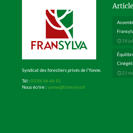
Articl
Assembl
Fransyl
18 ju
Équilibr
Cinégét
Syndicat des forestiers privés de l'Yonne.
21 m
Tél :
03 86 46 46 92
Nous écrire :
yonne@fransylva.fr