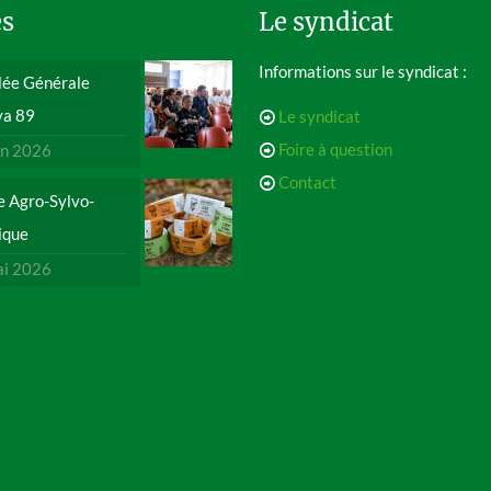
es
Le syndicat
Informations sur le syndicat :
ée Générale
va 89
Le syndicat
Foire à question
in 2026
Contact
e Agro-Sylvo-
ique
ai 2026